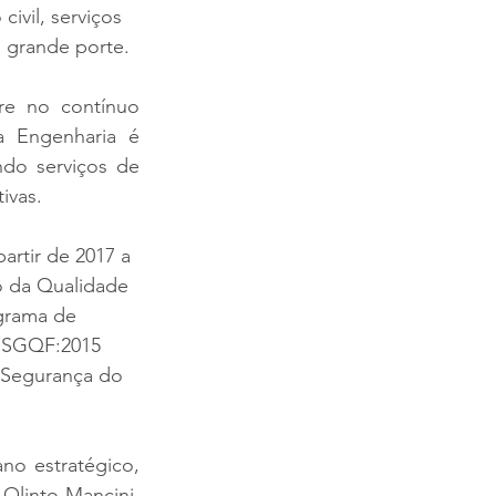
ivil, serviços 
 grande porte.
re no contínuo 
a Engenharia é 
do serviços de 
ivas.
rtir de 2017 a 
 da Qualidade 
grama de 
a SGQF:2015 
 Segurança do 
 estratégico, 
linto Mancini, 