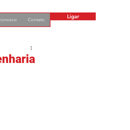
Ligar
 conosco
Contato
enharia