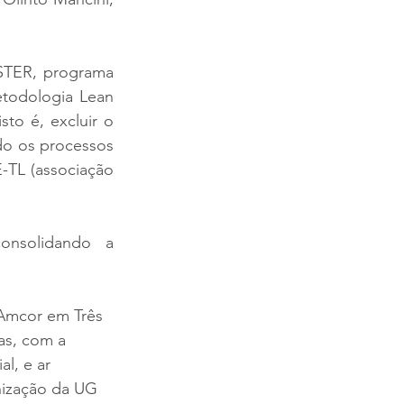
STER, programa 
todologia Lean 
to é, excluir o 
do os processos 
TL (associação 
nsolidando a 
 Amcor em Três 
as, com a 
l, e ar 
ização da UG 