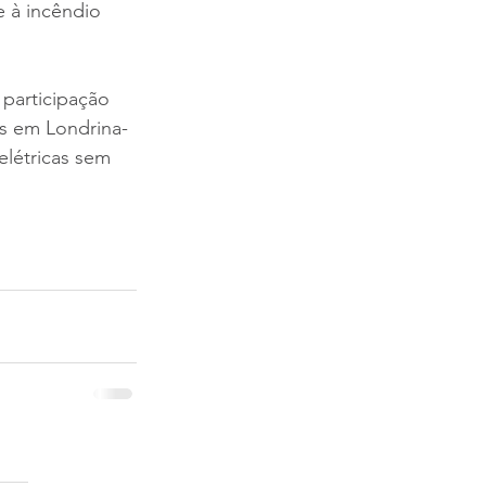
 à incêndio 
participação 
os em Londrina-
létricas sem 