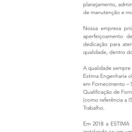
planejamento, admini
de manutenção e mo
Nossa empresa prio
aperfeiçoamento de 
dedicação para aten
qualidade, dentro d
A qualidade sempre e
Estima Engenharia o
em Fornecimento – S
Qualificação de Forn
(como referência a 
Trabalho.
Em 2018 a ESTIMA E
instalando-se em um