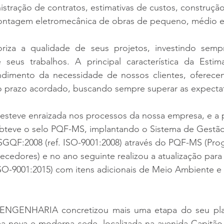
stração de contratos, estimativas de custos, construção c
ntagem eletromecânica de obras de pequeno, médio e
riza a qualidade de seus projetos, investindo semp
seus trabalhos. A principal característica da Estim
dimento da necessidade de nossos clientes, oferecen
o prazo acordado, buscando sempre superar as expectat
steve enraizada nos processos da nossa empresa, e a pa
bteve o selo PQF-MS, implantando o Sistema de Gestão
GQF:2008 (ref. ISO-9001:2008) através do PQF-MS (Pro
ecedores) e no ano seguinte realizou a atualização par
ISO-9001:2015) com itens adicionais de Meio Ambiente e
NGENHARIA concretizou mais uma etapa do seu plano
a nova e moderna sede, localizada na avenida Capitão O